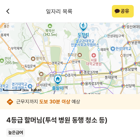
일자리 목록
공유
1km
1km
1km
1km
1km
1km
1km
1km
근무지까지
도보 30분 이상
예상
4등급 할머님(투석 병원 동행 청소 등)
높은급여