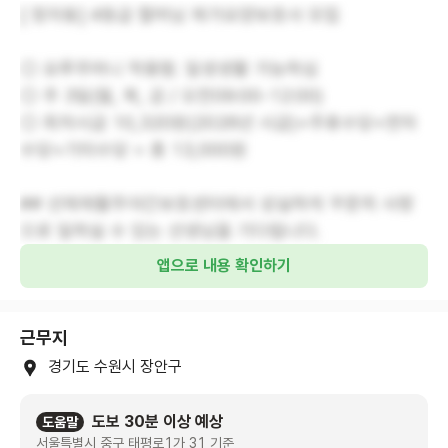
[ 정자동] 4등급 할머님 재가요양보호사 모집
◎ 요루주머니 착용함. 일생생활 가능하심
◎ 주 3일(월, 목, 금 / 오전09:00-12:00)
◎ 최저시급 10,320원(2026년 시급)+주휴수당+연차
수당+기타수당 = 총 13,000원
## 선재재활주야간보호센터에서 성실하게 꾸준히 사랑
으로 일하실 수 있는 선생님을 기다립니다.
앱으로 내용 확인하기
근무지
경기도 수원시 장안구
도보 30분 이상 예상
도움말
서울특별시 중구 태평로1가 31 기준