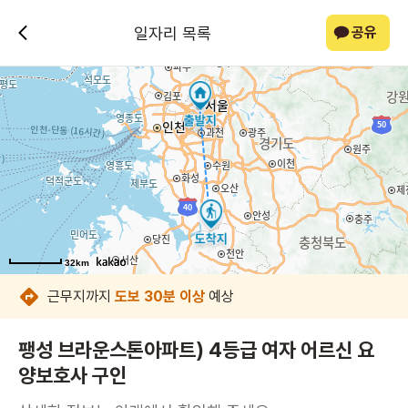
일자리 목록
공유
32km
32km
32km
32km
32km
32km
32km
32km
근무지까지
도보 30분 이상
예상
팽성 브라운스톤아파트) 4등급 여자 어르신 요
양보호사 구인