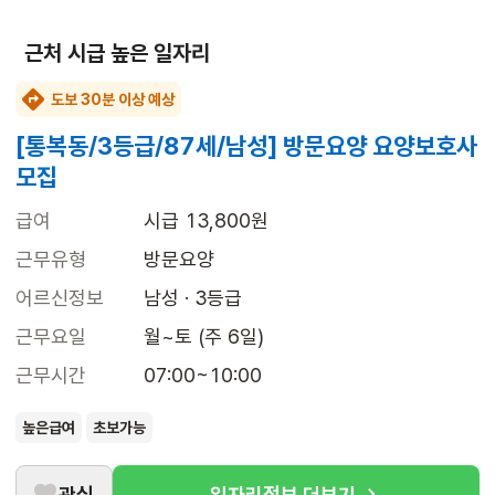
근처 시급 높은 일자리
도보 30분 이상 예상
[통복동/3등급/87세/남성] 방문요양 요양보호사
모집
급여
시급 13,800원
근무유형
방문요양
어르신정보
남성 · 3등급
근무요일
월~토 (주 6일)
근무시간
07:00~10:00
높은급여
초보가능
관심
일자리정보 더보기