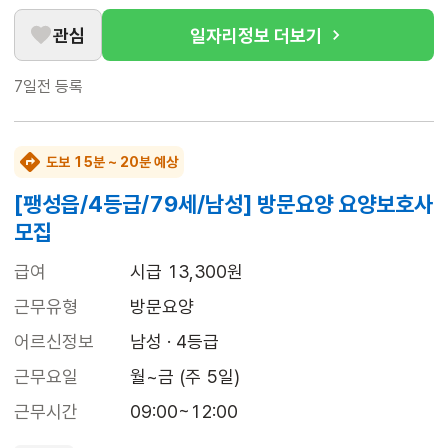
관심
일자리정보 더보기
7일전
등록
도보 15분 ~ 20분 예상
[팽성읍/4등급/79세/남성] 방문요양 요양보호사
모집
급여
시급 13,300원
근무유형
방문요양
어르신정보
남성 · 4등급
근무요일
월~금 (주 5일)
근무시간
09:00~12:00