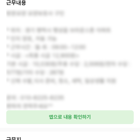
근무내용
방문요양 요양보호사 구인
* 위치 : 경기 평택시 팽성읍 브라운스톤 아파트
* 인지 양호, 거동 가능
* 근무시간 : 월-토 : 09:00~12:00
* 시급 : <최종 시급 12,900원>
기본 시급 : 10,030원/주휴 수당 : 2,006원/연차 수당 :
577원/기타 수당 : 287원
* 신체 수발,식사 준비, 청소, 세탁, 일상생활 지원
문의 : 010-8225-8235
편하게 연락주세요^^
앱으로 내용 확인하기
근무지