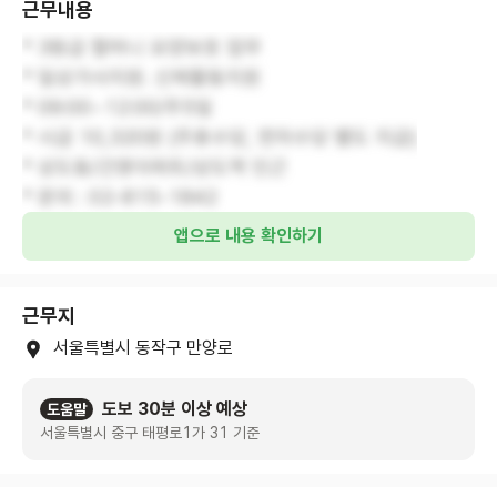
근무내용
* 3등급 할머니 요양보호 업무
* 일상가사지원. 신체활동지원
* 09:00~12:00/주5일
* 시급 10,320원 (주휴수당, 연차수당 별도 지급)
* 상도동/건영아파트/상도역 인근
* 문의 : 02-815-1842
앱으로 내용 확인하기
근무지
서울특별시 동작구 만양로
도보 30분 이상 예상
도움말
서울특별시 중구 태평로1가 31 기준