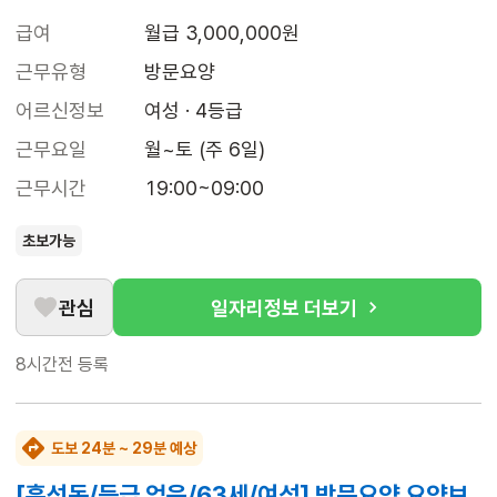
급여
월급 3,000,000원
근무유형
방문요양
어르신정보
여성 · 4등급
근무요일
월~토 (주 6일)
근무시간
19:00~09:00
초보가능
관심
일자리정보 더보기
8시간전
등록
도보 24분 ~ 29분 예상
[흑석동/등급 없음/63세/여성] 방문요양 요양보