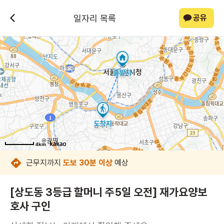
일자리 목록
공유
4km
4km
4km
4km
4km
4km
4km
4km
근무지까지
도보 30분 이상
예상
[상도동 3등급 할머니 주5일 오전] 재가요양보
호사 구인