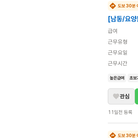
도보 30분 
[남동/요양
급여
근무유형
근무요일
근무시간
높은급여
초보
관심
11일전
등록
도보 30분 