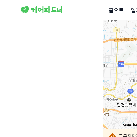
홈으로
일
4km
4km
4km
4km
4km
4km
4km
4km
근무지까