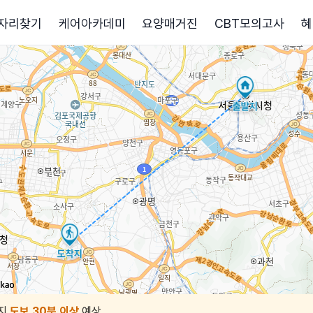
자리찾기
케어아카데미
요양매거진
CBT모의고사
혜
지
도보 30분 이상
예상