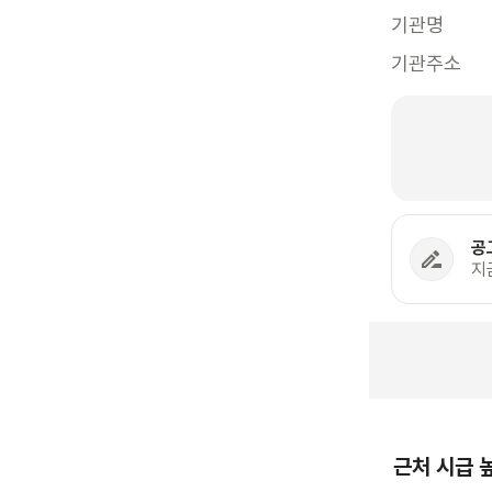
기관명
기관주소
공
지
근처 시급 