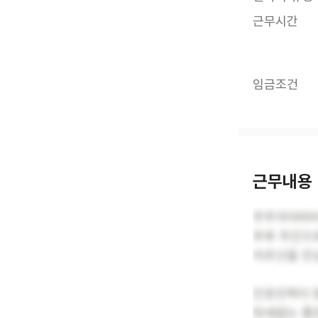
근무시간
임금조건
근무내용
주주야야비비
추후 주간으
어르신을 진
간호인력이 
텃세없는 좋