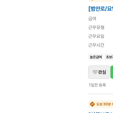
[범안로/요
급여
근무유형
근무요일
근무시간
높은급여
초보
관심
1일전
등록
도보 30분 