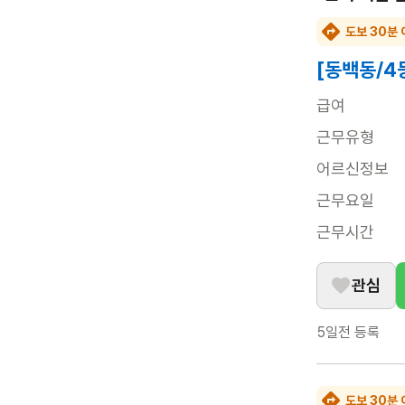
도보 30분 
[동백동/4
급여
근무유형
어르신정보
근무요일
근무시간
관심
5일전
등록
도보 30분 