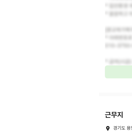
* 집안환경 
* 깔끔하고 
[광교재가복
* 아래번호
010-3750
* 급여(시급)
근무지
경기도 용