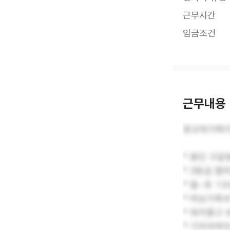
근무시간
임금조건
근무내용
광교재가복지
* 용인 구갈
* 3등급 할
* 월~토 13:
* 따님가족과
* 워커끌고
* 기저귀케어