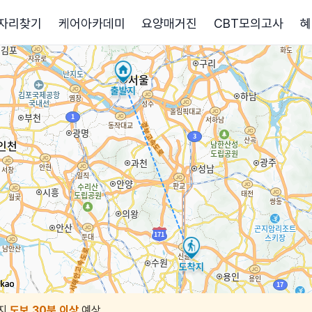
자리찾기
케어아카데미
요양매거진
CBT모의고사
혜
지
도보 30분 이상
예상