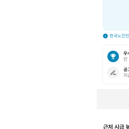
한국노인인
우
만
공
지
근처 시급 