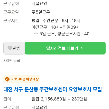
근무유형
시설요양
근무요일
주5일근무
근무시간
평일 : 주간근무 : 9시~18시

야간근무 : 18시~익일09시

, 주 5일 근무, 평균근무시간 : 40
관심
일자리정보 더보기
3일전
등록
도보 30분 이상 예상
대전 서구 둔산동 주간보호센터 요양보호사 모집
급여
월급 2,156,880원 ~ 230만원
근무유형
시설요양