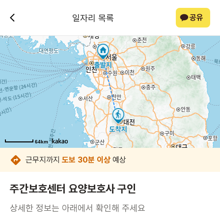
일자리 목록
공유
64km
64km
64km
64km
64km
64km
64km
64km
근무지까지
도보 30분 이상
예상
주간보호센터 요양보호사 구인
상세한 정보는 아래에서 확인해 주세요