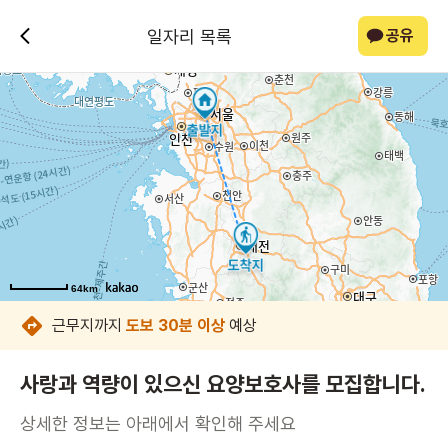
일자리 목록
공유
64km
64km
64km
64km
64km
64km
64km
64km
근무지까지
도보 30분 이상
예상
사랑과 역량이 있으신 요양보호사를 모집합니다.
상세한 정보는 아래에서 확인해 주세요