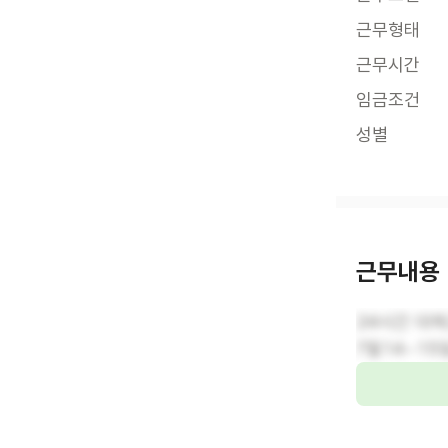
근무형태
근무시간
임금조건
성별
근무내용
24시간 대
7월14~15