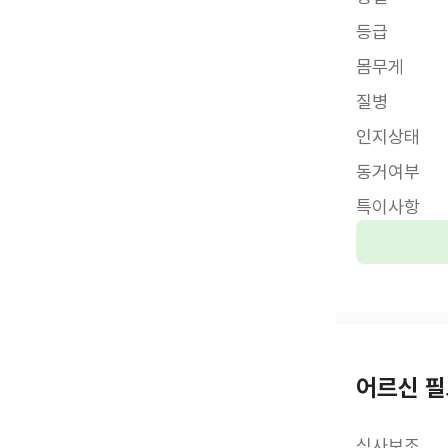
등급
몸무게
질병
인지상태
동거여부
특이사항
어르신 필
식사보조