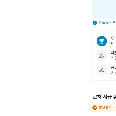
한국노인인
우
만
채
지
공
지
근처 시급 
도보 0분 ~