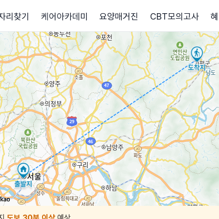
자리찾기
케어아카데미
요양매거진
CBT모의고사
혜
지
도보 30분 이상
예상