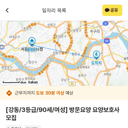
일자리 목록
공유
4km
4km
4km
4km
4km
4km
4km
4km
근무지까지
도보 30분 이상
예상
[강동/3등급/90세/여성] 방문요양 요양보호사
모집