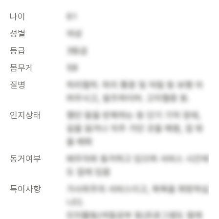
나이
91
성별
여성
등급
3등급
몸무게
58
질병
허리협착. 하지 통증 및 저림 등 보행 어
려우시고, 알츠하이머. 고지혈증 등.
인지상태
했던 말을 반복하는 등 단기 기억 장애, 
길을 잃거나 자주 가던 곳을 헤맴, 집 밖
을 배회
동거여부
배우자와 동거하고 있으며 서비스 시간에
도 집에 있음
특이사항
가사위주의 서비스이고, 목욕을 희망하십
니다.

인지활동(색칠공부 등)프로그램도 함께 