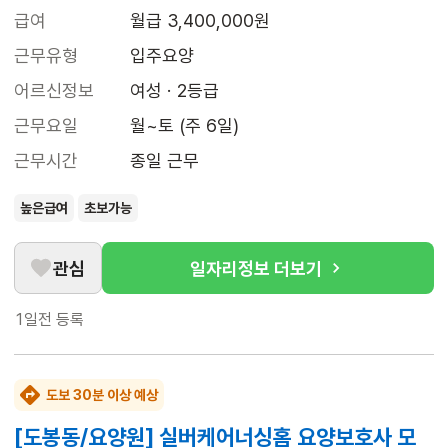
급여
월급 3,400,000원
근무유형
입주요양
어르신정보
여성 · 2등급
근무요일
월~토 (주 6일)
근무시간
종일 근무
높은급여
초보가능
관심
일자리정보 더보기
1일전
등록
도보 30분 이상 예상
[도봉동/요양원] 실버케어너싱홈 요양보호사 모