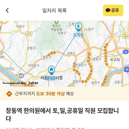
일자리 목록
공유
4km
4km
4km
4km
4km
4km
4km
근무지까지
도보 30분 이상
예상
창동역 한의원에서 토,일,공휴일 직원 모집합니
다