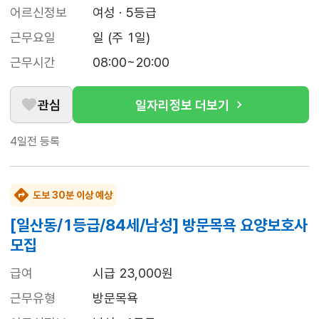
어르신정보
여성 · 5등급
근무요일
일 (주 1일)
근무시간
08:00~20:00
관심
일자리정보 더보기
4일전
등록
도보 30분 이상 예상
[일산동/1등급/84세/남성] 방문목욕 요양보호사
모집
급여
시급 23,000원
근무유형
방문목욕