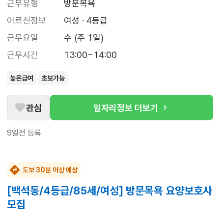
근무유형
방문목욕
어르신정보
여성 · 4등급
근무요일
수 (주 1일)
근무시간
13:00~14:00
높은급여
초보가능
관심
일자리정보 더보기
9일전
등록
도보 30분 이상 예상
[백석동/4등급/85세/여성] 방문목욕 요양보호사
모집