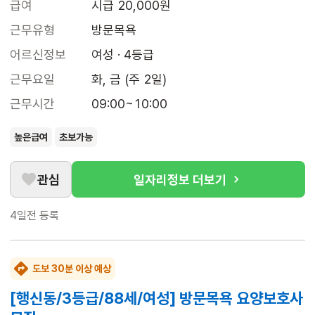
급여
시급 20,000원
근무유형
방문목욕
어르신정보
여성 · 4등급
근무요일
화, 금 (주 2일)
근무시간
09:00~10:00
높은급여
초보가능
관심
일자리정보 더보기
4일전
등록
도보 30분 이상 예상
[행신동/3등급/88세/여성] 방문목욕 요양보호사