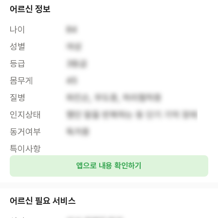
어르신 정보
나이
84
성별
여성
등급
3등급
몸무게
45
질병
파킨슨, 무도증, 허리협착증
인지상태
했던 말을 반복하는 등 단기 기억 장애
동거여부
독거중
특이사항
앱으로 내용 확인하기
어르신 필요 서비스