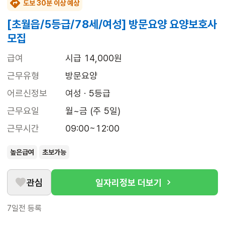
도보 30분 이상 예상
[초월읍/5등급/78세/여성] 방문요양 요양보호사
모집
급여
시급 14,000원
근무유형
방문요양
어르신정보
여성 · 5등급
근무요일
월~금 (주 5일)
근무시간
09:00~12:00
높은급여
초보가능
관심
일자리정보 더보기
7일전
등록