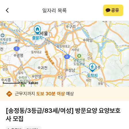
일자리 목록
공유
8km
8km
8km
8km
8km
8km
8km
8km
근무지까지
도보 30분 이상
예상
[송정동/3등급/83세/여성] 방문요양 요양보호
사 모집