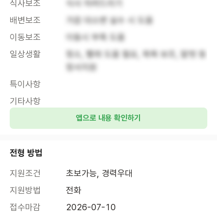
식사보조
식사 차려드리기
배변보조
가끔 대소변 실수 시 도움
이동보조
이동시 부축 도움
일상생활
청소, 빨래 도움 필요, 목욕 보조, 말벗 등 
정서지원
특이사항
기타사항
앱으로 내용 확인하기
전형 방법
지원조건
초보가능, 경력우대
지원방법
전화
접수마감
2026-07-10