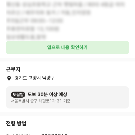
행신동 성심초등학교 근처 햇빛마을 / 80대 4등급 여자
어르신 / 배우자와 동거 / 거동,인지양호
주5일근무 09:00~12:00
주휴연차포함 13,100원
일상생활도움,말벗
앱으로 내용 확인하기
근무지
경기도 고양시 덕양구
도보 30분 이상 예상
도움말
서울특별시 중구 태평로1가 31 기준
전형 방법