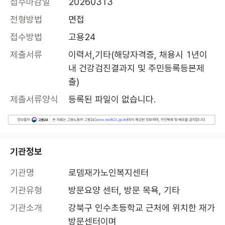
접수마감일
20260313
전형방법
면접
접수방법
고용24
제출서류
이력서,기타(해당자격증, 채용시 1년이
내 건강검진결과지 및 주민등록등본제
출)
제출서류양식
등록된 파일이 없습니다.
기관정보
기관명
로뎀재가노인복지센터
기관유형
방문요양 센터, 방문 목욕, 기타
기관소개
강북구 인수초등학교 근처에 위치한 재가
방문센터이며
