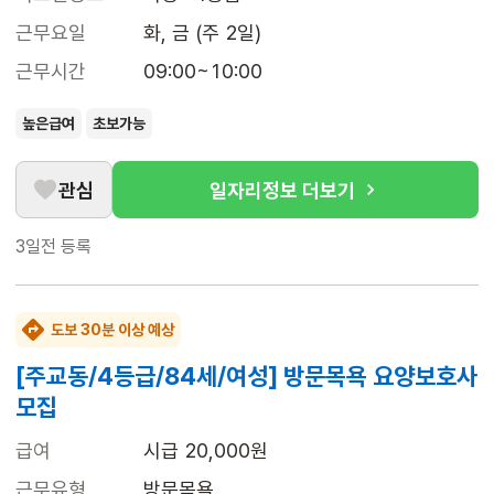
근무요일
화, 금 (주 2일)
근무시간
09:00~10:00
높은급여
초보가능
관심
일자리정보 더보기
3일전
등록
도보 30분 이상 예상
[주교동/4등급/84세/여성] 방문목욕 요양보호사
모집
급여
시급 20,000원
근무유형
방문목욕