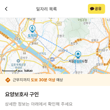
일자리 목록
공유
4km
4km
4km
4km
4km
4km
4km
4km
근무지까지
도보 30분 이상
예상
요양보호사 구인
상세한 정보는 아래에서 확인해 주세요