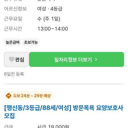
어르신정보
여성 · 4등급
근무요일
수 (주 1일)
근무시간
13:00~14:00
높은급여
초보가능
관심
일자리정보 더보기
8일전
등록
도보 24분 ~ 29분 예상
[행신동/3등급/88세/여성] 방문목욕 요양보호사
모집
급여
시급 19,000원