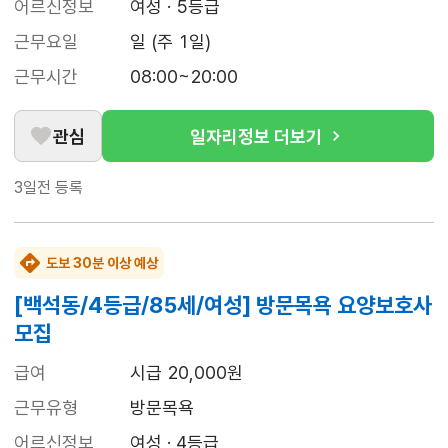
어르신정보
여성 · 5등급
근무요일
일 (주 1일)
근무시간
08:00~20:00
관심
일자리정보 더보기
3일전
등록
도보 30분 이상 예상
[백석동/4등급/85세/여성] 방문목욕 요양보호사
모집
급여
시급 20,000원
근무유형
방문목욕
어르신정보
여성 · 4등급