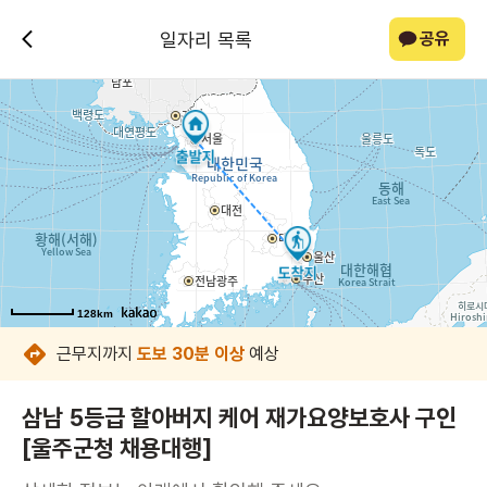
일자리 목록
공유
128km
128km
128km
128km
128km
128km
128km
128km
근무지까지
도보 30분 이상
예상
삼남 5등급 할아버지 케어 재가요양보호사 구인
[울주군청 채용대행]