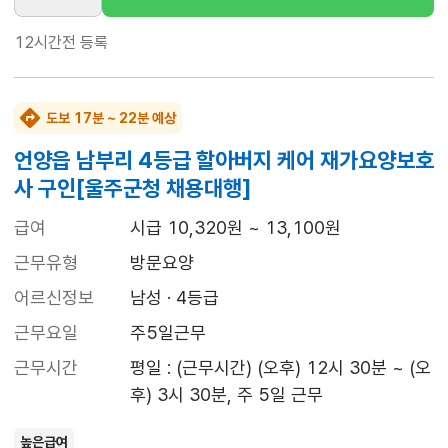
12시간전
등록
도보 17분 ~ 22분 예상
언양읍 남부리 4등급 할아버지 케어 재가요양보호
사 구인[울주군청 채용대행]
급여
시급 10,320원 ~ 13,100원
근무유형
방문요양
어르신정보
남성 · 4등급
근무요일
주5일근무
근무시간
평일 : (근무시간) (오후) 12시 30분 ~ (오
후) 3시 30분, 주 5일 근무
높은급여