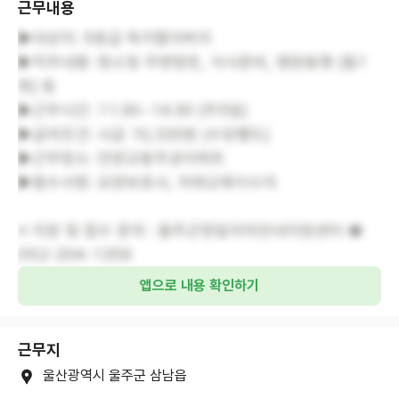
근무내용
▶대상자: 5등급 독거할아버지
▶직무내용: 청소및 주변정돈, 식사준비, 병원동행 (월1
회) 등
▶근무시간: 11:30~14:30 (주5일)
▶급여조건: 시급 10,320원 (수당별도)
▶근무장소: 언양교동주공아파트
▶필수사항: 요양보호사, 치매교육이수자
※ 지원 및 접수 문의 : 울주군청일자리안내지원센터 ☎
052-204-1359
앱으로 내용 확인하기
근무지
울산광역시 울주군 삼남읍