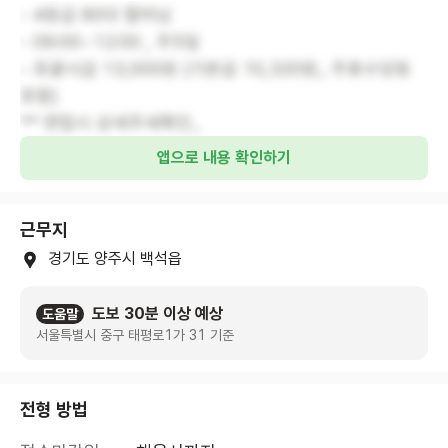
- 4등급 80대 할머님
- 09:00~12:00 , 주5일
- 포괄시급 13,000원 (기본급 10,320원_ 주휴수당등
포함)
** 면접시 상세주세확인_
앱으로 내용 확인하기
근무지
경기도 양주시 백석읍
도보 30분 이상 예상
도움말
서울특별시 중구 태평로1가 31 기준
전형 방법