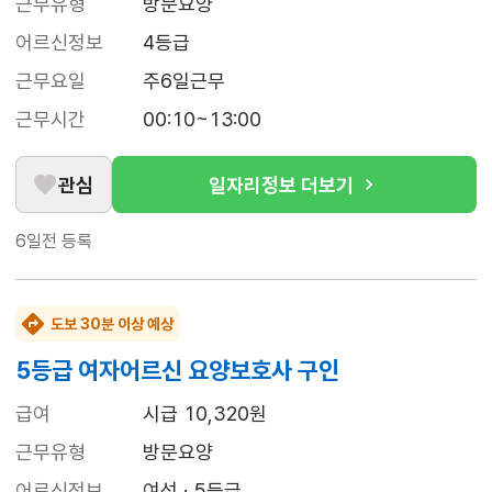
근무유형
방문요양
어르신정보
4등급
근무요일
주6일근무
근무시간
00:10~13:00
관심
일자리정보 더보기
6일전
등록
도보 30분 이상 예상
5등급 여자어르신 요양보호사 구인
급여
시급 10,320원
근무유형
방문요양
어르신정보
여성 · 5등급