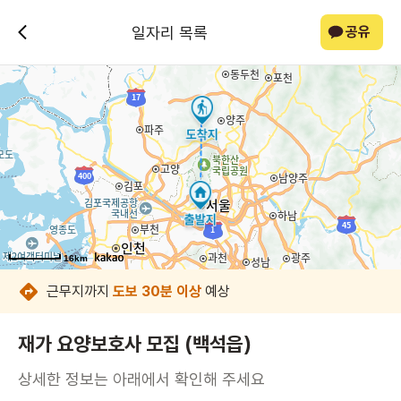
일자리 목록
공유
16km
16km
16km
16km
16km
16km
16km
16km
근무지까지
도보 30분 이상
예상
재가 요양보호사 모집 (백석읍)
상세한 정보는 아래에서 확인해 주세요