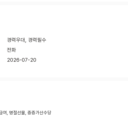
경력우대, 경력필수
전화
2026-07-20
급여, 명절선물, 중증가산수당