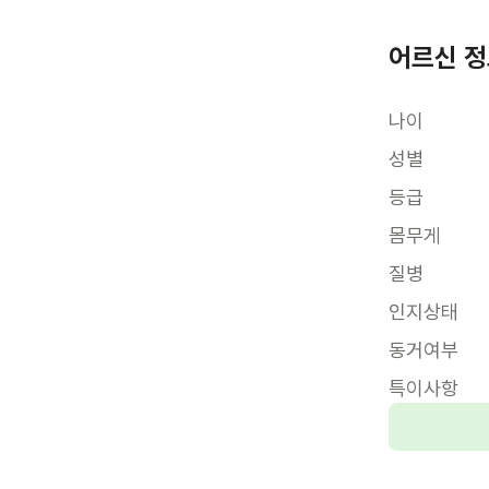
어르신 
나이
성별
등급
몸무게
질병
인지상태
동거여부
특이사항