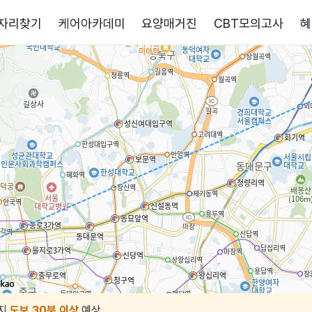
자리찾기
케어아카데미
요양매거진
CBT모의고사
혜
지
도보 30분 이상
예상