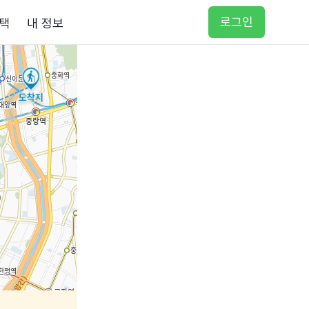
로그인
택
내 정보