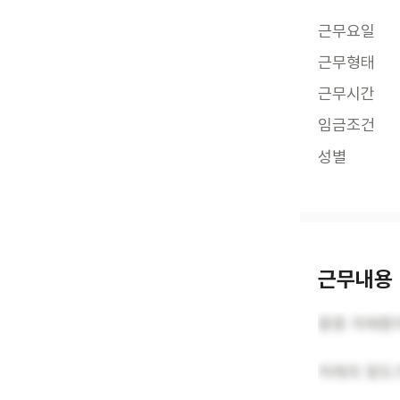
근무요일
근무형태
근무시간
임금조건
성별
근무내용
중증 치매환자
치매의 정도