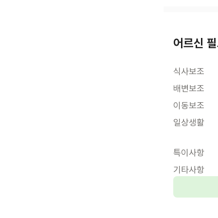
어르신 필
식사보조
배변보조
이동보조
일상생활
특이사항
기타사항