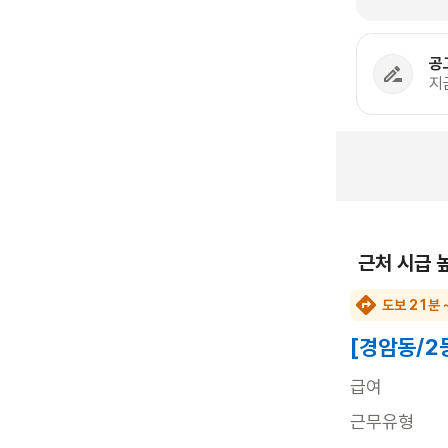
공
지
근처 시급 
도보 21분 
[경암동/2
급여
근무유형