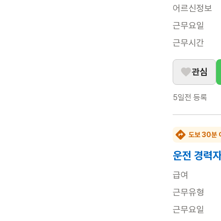
어르신정보
근무요일
근무시간
관심
5일전
등록
도보 30분 
운전 경력자
급여
근무유형
근무요일