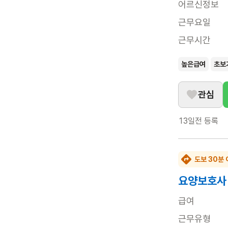
어르신정보
근무요일
근무시간
높은급여
초보
관심
13일전
등록
도보 30분 
요양보호사
급여
근무유형