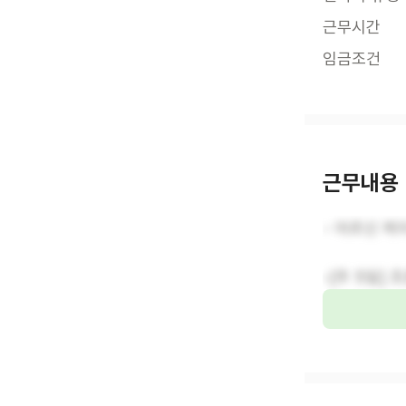
근무시간
임금조건
근무내용
- 어르신 케
-[주 5일]