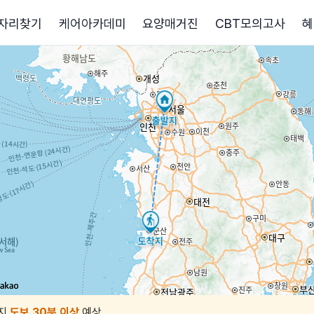
자리찾기
케어아카데미
요양매거진
CBT모의고사
혜
지
도보 30분 이상
예상