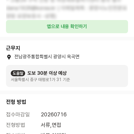
dana1926@korea.kr ( 이메일제목 : 광양시노인전문요
양원 요양보호사 -성명)
앱으로 내용 확인하기
근무지
전남광주통합특별시 광양시 옥곡면
도보 30분 이상 예상
도움말
서울특별시 중구 태평로1가 31 기준
전형 방법
접수마감일
20260716
전형방법
서류,면접