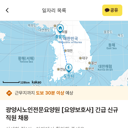
일자리 목록
공유
128km
128km
128km
128km
128km
128km
128km
128km
근무지까지
도보 30분 이상
예상
광양시노인전문요양원 [요양보호사] 긴급 신규
직원 채용