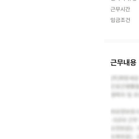
근무시간
임금조건
근무내용
(주)희망세
간호간병통합
경력자 및 
①요양보호사
-3교대 근무
오전반(D) : 
오후반(E) : 