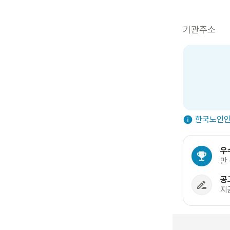
기관주소
한국노인인
우
만
공
지