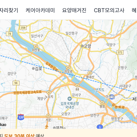
자리찾기
케어아카데미
요양매거진
CBT모의고사
혜
지
도보 30분 이상
예상