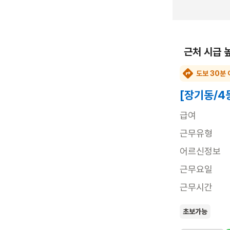
근처 시급 
도보 30분 
[장기동/4
급여
근무유형
어르신정보
근무요일
근무시간
초보가능