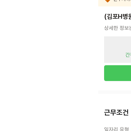
(김포H병
상세한 정보
간
근무조건
일자리 유형