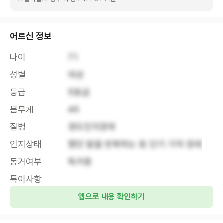
어르신 정보
나이
71
성별
여성
등급
5등급
몸무게
45
질병
경도인지장애
인지상태
했던 말을 반복하는 등 단기 기억 장애
동거여부
독거중
특이사항
앱으로 내용 확인하기