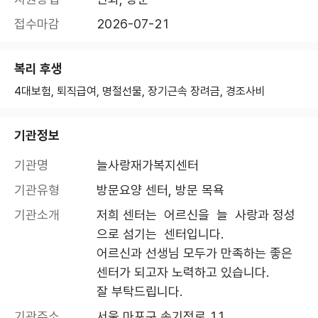
접수마감
2026-07-21
복리 후생
4대보험, 퇴직급여, 명절선물, 장기근속 장려금, 경조사비
기관정보
기관명
늘사랑재가복지센터
기관유형
방문요양 센터, 방문 목욕
기관소개
저희 센터는  어르신을  늘  사랑과 정성
으로 섬기는  센터입니다.

어르신과 선생님 모두가 만족하는 좋은 
센터가 되고자 노력하고 있습니다. 

잘 부탁드립니다.
기관주소
서울 마포구 손기정로 11