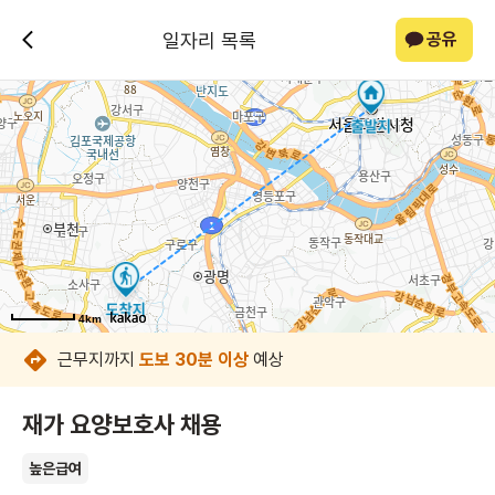
일자리 목록
공유
4km
4km
4km
4km
4km
4km
4km
4km
근무지까지
도보 30분 이상
예상
재가 요양보호사 채용
높은급여