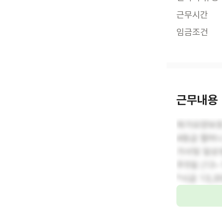
근무시간
임금조건
근무내용
재가요양보호
4등급 할머
가사및 일상
주5일 (13~
*시급 13,