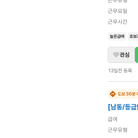
근무유형
근무요일
근무시간
높은급여
초보
관심
13일전
등록
도보 30분 
[남동/등급
급여
근무유형