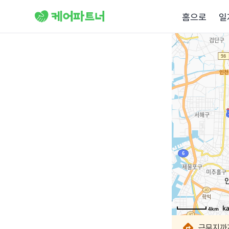
홈으로
일
4km
4km
4km
4km
4km
4km
4km
4km
근무지까