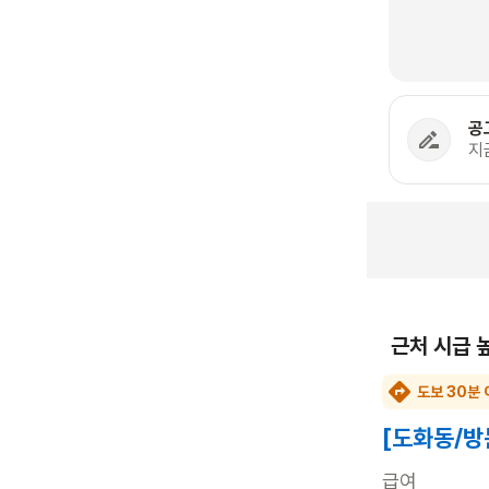
공
지
근처 시급 
도보 30분 
[도화동/방
급여