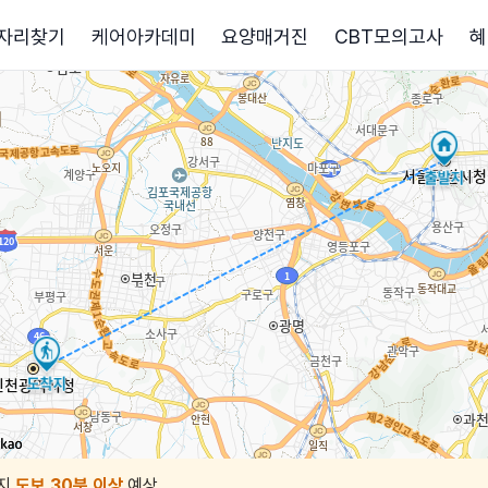
자리찾기
케어아카데미
요양매거진
CBT모의고사
혜
지
도보 30분 이상
예상