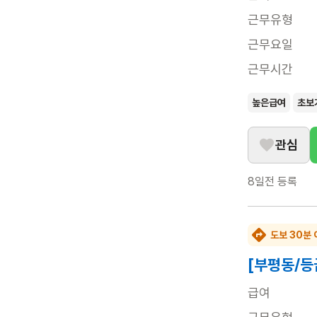
근무유형
근무요일
근무시간
높은급여
초보
관심
8일전
등록
도보 30분 
[부평동/등
급여