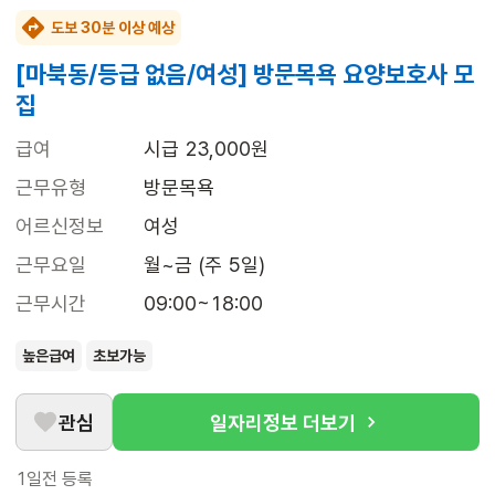
도보 30분 이상 예상
[마북동/등급 없음/여성] 방문목욕 요양보호사 모
집
급여
시급 23,000원
근무유형
방문목욕
어르신정보
여성
근무요일
월~금 (주 5일)
근무시간
09:00~18:00
높은급여
초보가능
관심
일자리정보 더보기
1일전
등록