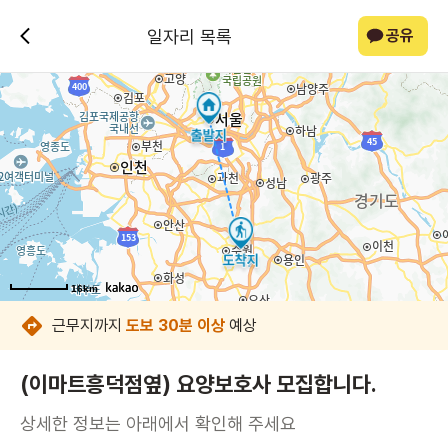
일자리 목록
공유
16km
16km
16km
16km
16km
16km
16km
16km
근무지까지
도보 30분 이상
예상
(이마트흥덕점옆) 요양보호사 모집합니다.
상세한 정보는 아래에서 확인해 주세요