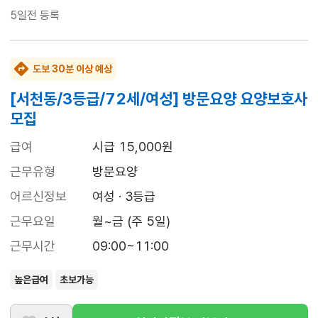
5일전
등록
도보 30분 이상 예상
[서천동/3등급/72세/여성] 방문요양 요양보호사
모집
급여
시급 15,000원
근무유형
방문요양
어르신정보
여성 · 3등급
근무요일
월~금 (주 5일)
근무시간
09:00~11:00
높은급여
초보가능