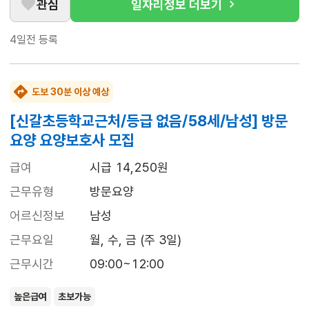
관심
일자리정보 더보기
4일전
등록
도보 30분 이상 예상
[신갈초등학교근처/등급 없음/58세/남성] 방문
요양 요양보호사 모집
급여
시급 14,250원
근무유형
방문요양
어르신정보
남성
근무요일
월, 수, 금 (주 3일)
근무시간
09:00~12:00
높은급여
초보가능