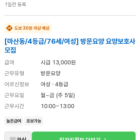
1일전
등록
도보 30분 이상 예상
[마산동/4등급/76세/여성] 방문요양 요양보호사
모집
급여
시급 13,000원
근무유형
방문요양
어르신정보
여성 · 4등급
근무요일
월~금 (주 5일)
근무시간
10:00~13:00
높은급여
초보가능
관심
일자리정보 더보기