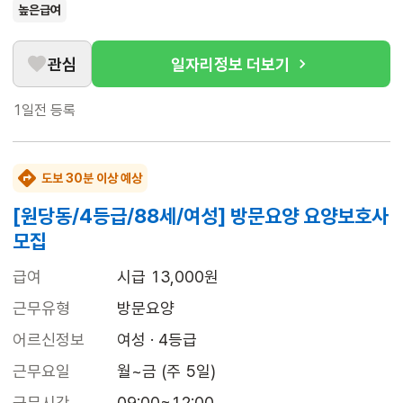
높은급여
관심
일자리정보 더보기
1일전
등록
도보 30분 이상 예상
[원당동/4등급/88세/여성] 방문요양 요양보호사
모집
급여
시급 13,000원
근무유형
방문요양
어르신정보
여성 · 4등급
근무요일
월~금 (주 5일)
근무시간
09:00~12:00