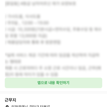
[왕길동] 4등급 남자어르신 재가 요양보호
/ 가사도움, 식사도움
/ 주5일 , 12:00 ~15:00
/ 시급: 10,320원(기본시급+연차수당, 주휴수당 등 제수
당 포함 13,000원 지급)
/ 채용담당자와 통화 후 방문면접
*실제 서비스 제공 기간에 따라 임금을 계산하여 지급하
는 형태로
채용 시 근로자마다 주 소정 근로 시간이나 임금, 근무(예
정)지 등에 차이가 있을 수 있음
앱으로 내용 확인하기
근무지
인천광역시 검단구 단봉로