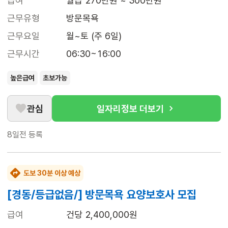
급여
월급 270만원 ~ 300만원
근무유형
방문목욕
근무요일
월~토 (주 6일)
근무시간
06:30~16:00
높은급여
초보가능
관심
일자리정보 더보기
8일전
등록
도보 30분 이상 예상
[경동/등급없음/] 방문목욕 요양보호사 모집
급여
건당 2,400,000원