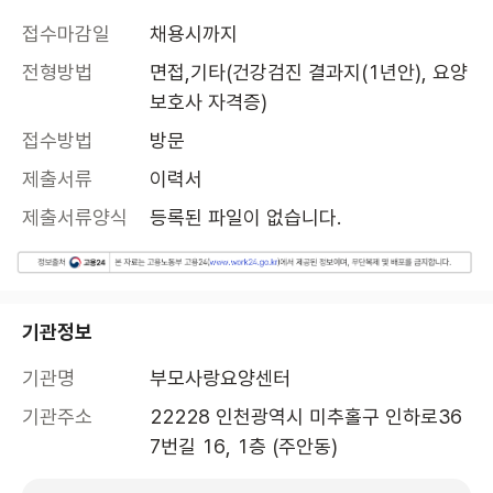
접수마감일
채용시까지
전형방법
면접,기타(건강검진 결과지(1년안), 요양
보호사 자격증)
접수방법
방문
제출서류
이력서
제출서류양식
등록된 파일이 없습니다.
기관정보
기관명
부모사랑요양센터
기관주소
22228 인천광역시 미추홀구 인하로36
7번길 16, 1층 (주안동)