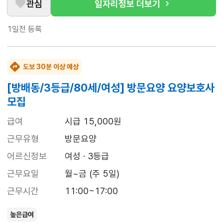
관심
일자리정보 더보기
1일전
등록
도보 30분 이상 예상
[방배동/3등급/80세/여성] 방문요양 요양보호사
모집
급여
시급 15,000원
근무유형
방문요양
어르신정보
여성 · 3등급
근무요일
월~금 (주 5일)
근무시간
11:00~17:00
높은급여