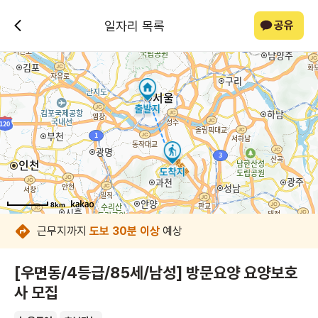
일자리 목록
공유
8km
8km
8km
8km
8km
8km
8km
8km
근무지까지
도보 30분 이상
예상
[우면동/4등급/85세/남성] 방문요양 요양보호
사 모집