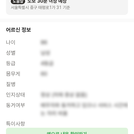
도보 30분 이상 예상
도움말
서울특별시 중구 태평로1가 31 기준
어르신 정보
나이
86
성별
남성
등급
4등급
몸무게
60
질병
인지상태
정상 (치매 증상 없음)
동거여부
배우자와 동거하고 있으나 서비스 시간에
는 자리 비움
특이사항