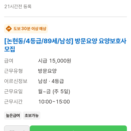
21시간전
등록
도보 30분 이상 예상
[논현동/4등급/89세/남성] 방문요양 요양보호사
모집
급여
시급 15,000원
근무유형
방문요양
어르신정보
남성 · 4등급
근무요일
월~금 (주 5일)
근무시간
10:00~15:00
높은급여
초보가능