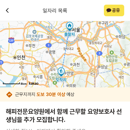
일자리 목록
공유
8km
8km
8km
8km
8km
8km
8km
8km
근무지까지
도보 30분 이상
예상
해피전문요양원에서 함께 근무할 요양보호사 선
생님을 추가 모집합니다.