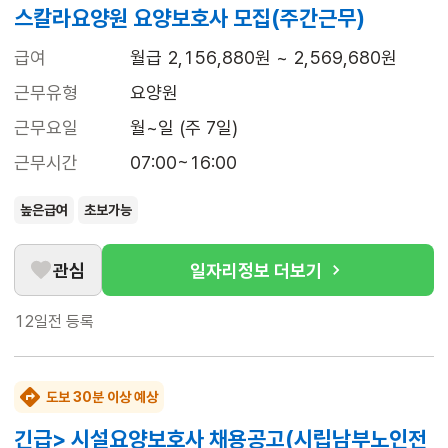
스칼라요양원 요양보호사 모집(주간근무)
급여
월급 2,156,880원 ~ 2,569,680원
근무유형
요양원
근무요일
월~일 (주 7일)
근무시간
07:00~16:00
높은급여
초보가능
관심
일자리정보 더보기
12일전
등록
도보 30분 이상 예상
긴급> 시설요양보호사 채용공고(시립남부노인전