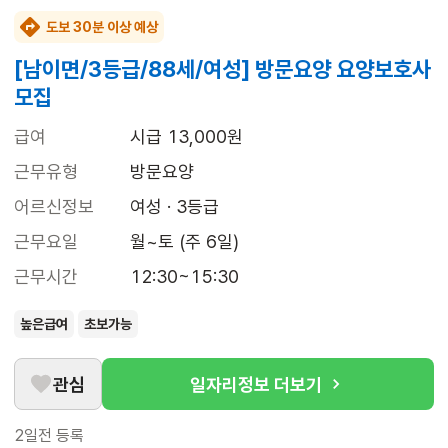
도보 30분 이상 예상
[남이면/3등급/88세/여성] 방문요양 요양보호사
모집
급여
시급 13,000원
근무유형
방문요양
어르신정보
여성 · 3등급
근무요일
월~토 (주 6일)
근무시간
12:30~15:30
높은급여
초보가능
관심
일자리정보 더보기
2일전
등록