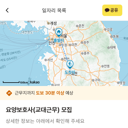
일자리 목록
공유
64km
64km
64km
64km
64km
64km
64km
64km
근무지까지
도보 30분 이상
예상
요양보호사(교대근무) 모집
상세한 정보는 아래에서 확인해 주세요