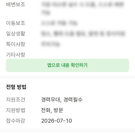
배변보조
가끔 대소변 실수 시 도움, 스스로 배변 
가능
이동보조
스스로 거동 가능
일상생활
청소, 빨래 도움 필요, 말벗 등 정서지원
특이사항
주차가능
기타사항
앱으로 내용 확인하기
전형 방법
지원조건
경력우대, 경력필수
지원방법
전화, 방문
접수마감
2026-07-10