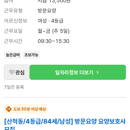
급여
시급 13,500원
근무유형
방문요양
어르신정보
여성 · 4등급
근무요일
월~금 (주 5일)
근무시간
09:30~15:30
높은급여
초보가능
관심
일자리정보 더보기
7일전
등록
도보 30분 이상 예상
[산척동/4등급/84세/남성] 방문요양 요양보호사
모집