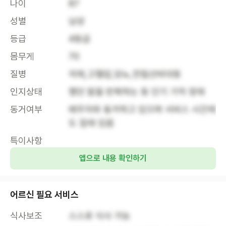
나이
87
성별
남성
등급
4등급
몸무게
70
질병
치매,고혈압,당뇨,전립선비대등
인지상태
했던 말을 반복하는 등 단기 기억 장애
동거여부
배우자와 동거하고 있으며 서비스 시간에
도 집에 있음
특이사항
앱으로 내용 확인하기
어르신 필요 서비스
식사보조
스스로 식사 가능