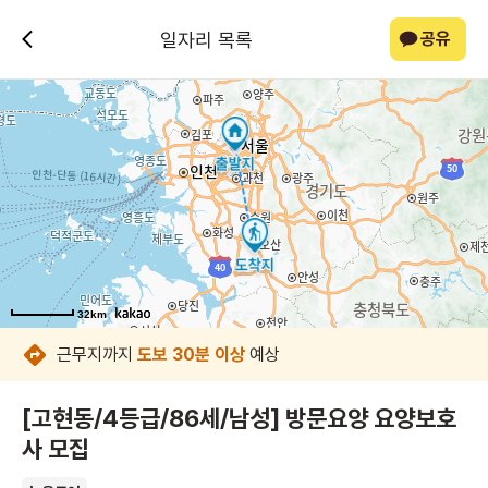
일자리 목록
공유
32km
32km
32km
32km
32km
32km
32km
32km
근무지까지
도보 30분 이상
예상
[고현동/4등급/86세/남성] 방문요양 요양보호
사 모집