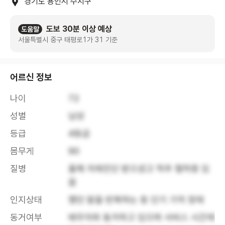
경기도 용인시 수지구
도보 30분 이상 예상
도움말
서울특별시 중구 태평로1가 31 기준
어르신 정보
나이
72
성별
남성
등급
4등급
몸무게
90
질병
올해 치매진단 받으셨고 척추 협착증 있
음
인지상태
했던 말을 반복하는 등 단기 기억 장애
동거여부
배우자와 동거하고 있으며 서비스 시간에