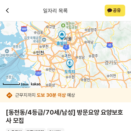
일자리 목록
공유
16km
16km
16km
16km
16km
16km
16km
16km
근무지까지
도보 30분 이상
예상
[동천동/4등급/70세/남성] 방문요양 요양보호
사 모집