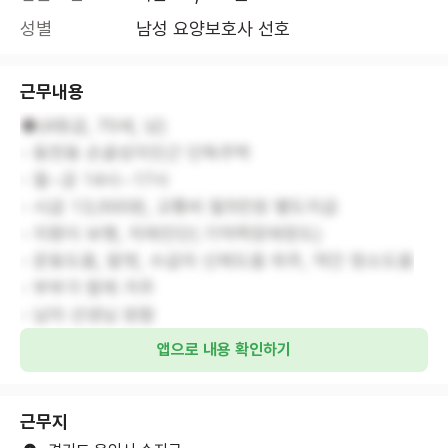
성별
남성 요양보호사 선호
근무내용
◆(4등급, 70세, 남)
- 동천동 손골성지인근 단독주택
- 월~금 14시~17시
- 시급 13,000원, 교통비 월5만원 별도지급
- 지팡이 보행, 치매진단( 기억력장애정도)
- 운동도움, 말벗, 수급자 신체도움 위주, 약간 청소도움
- 부부가 함께 거주
- 남자 선생님 원함
앱으로 내용 확인하기
근무지