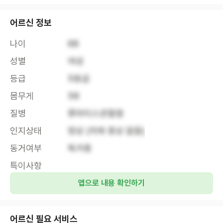
어르신 정보
나이
68
성별
여성
등급
5등급
몸무게
58
질병
류마티스관절염 
인지상태
정상 (치매 증상 없음)
동거여부
독거중
특이사항
앱으로 내용 확인하기
어르신 필요 서비스