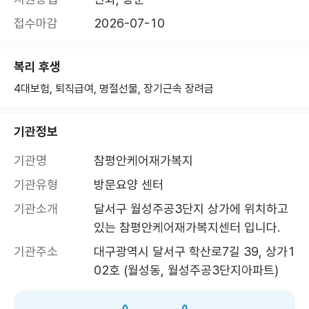
접수마감
2026-07-10
복리 후생
4대보험, 퇴직급여, 명절선물, 장기근속 장려금
기관정보
기관명
참평안케어재가복지
기관유형
방문요양 센터
기관소개
달서구 월성주공3단지 상가에 위치하고 
있는 참평안케어재가복지센터 입니다.
기관주소
대구광역시 달서구 학산로7길 39, 상가1
02호 (월성동, 월성주공3단지아파트)