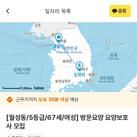
일자리 목록
공유
128km
128km
128km
128km
128km
128km
128km
128km
근무지까지
도보 30분 이상
예상
[월성동/5등급/67세/여성] 방문요양 요양보호
사 모집