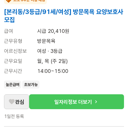
[본리동/3등급/91세/여성] 방문목욕 요양보호사
모집
급여
시급 20,410원
근무유형
방문목욕
어르신정보
여성 · 3등급
근무요일
월, 목 (주 2일)
근무시간
14:00~15:00
높은급여
초보가능
관심
일자리정보 더보기
1일전
등록