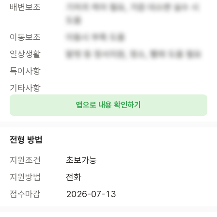
배변보조
기저귀 케어 필요, 가끔 대소변 실수 시 
도움
이동보조
이동시 부축 도움
일상생활
말벗 등 정서지원, 청소, 빨래 도움 필요
특이사항
기타사항
앱으로 내용 확인하기
전형 방법
지원조건
초보가능
지원방법
전화
접수마감
2026-07-13