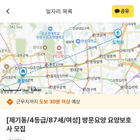
일자리 목록
공유
1km
1km
1km
1km
1km
1km
1km
1km
근무지까지
도보 30분 이상
예상
[제기동/4등급/87세/여성] 방문요양 요양보호
사 모집