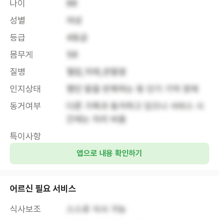
나이
88
성별
여성
등급
4등급
몸무게
58
질병
혈압,치매,관절염
인지상태
했던 말을 반복하는 등 단기 기억 장애
동거여부
다른 가족과 동거하고 있으나 서비스 시
간에는 자리 비움
특이사항
앱으로 내용 확인하기
어르신 필요 서비스
식사보조
스스로 식사 가능