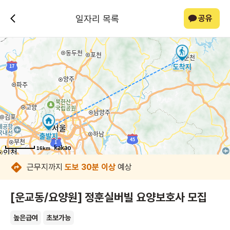
일자리 목록
공유
16km
16km
16km
16km
16km
16km
16km
16km
근무지까지
도보 30분 이상
예상
[운교동/요양원] 정훈실버빌 요양보호사 모집
높은급여
초보가능