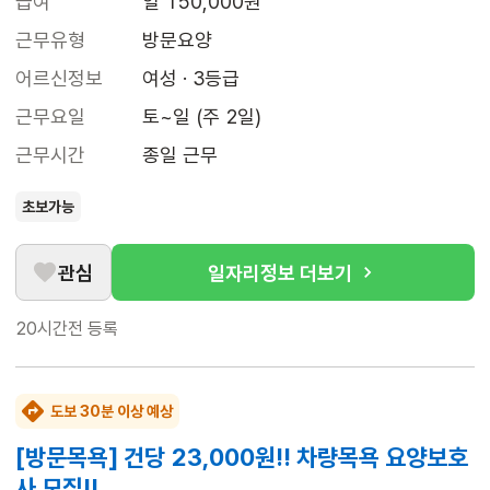
급여
일 150,000원
근무유형
방문요양
어르신정보
여성 · 3등급
근무요일
토~일 (주 2일)
근무시간
종일 근무
초보가능
관심
일자리정보 더보기
20시간전
등록
도보 30분 이상 예상
[방문목욕] 건당 23,000원!! 차량목욕 요양보호
사 모집!!