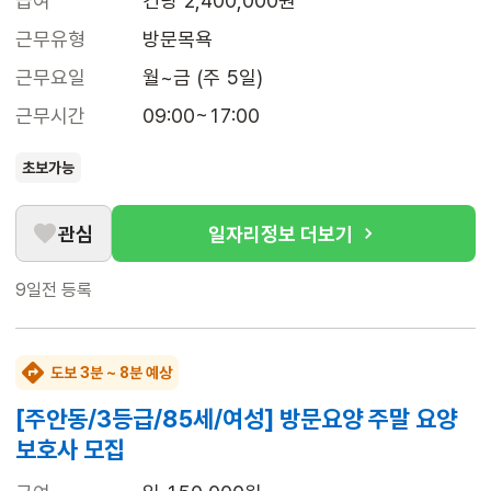
급여
건당 2,400,000원
근무유형
방문목욕
근무요일
월~금 (주 5일)
근무시간
09:00~17:00
초보가능
관심
일자리정보 더보기
9일전
등록
도보 3분 ~ 8분 예상
[주안동/3등급/85세/여성] 방문요양 주말 요양
보호사 모집