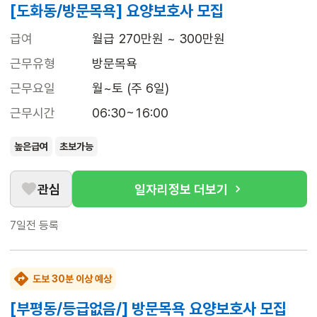
[도화동/방문목욕] 요양보호사 모집
급여
월급 270만원 ~ 300만원
근무유형
방문목욕
근무요일
월~토 (주 6일)
근무시간
06:30~16:00
높은급여
초보가능
관심
일자리정보 더보기
7일전
등록
도보 30분 이상 예상
[부평동/등급없음/] 방문목욕 요양보호사 모집