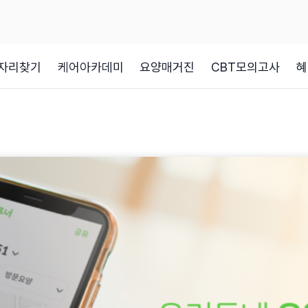
자리찾기
케어아카데미
요양매거진
CBT모의고사
혜