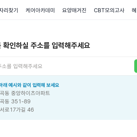
자리찾기
케어아카데미
요양매거진
CBT모의고사
혜
 확인하실
주소를 입력해주세요
아래 예시와 같이 입력해 보세요
곡동 중앙하이츠아파트
곡동 351-89
서로17가길 46