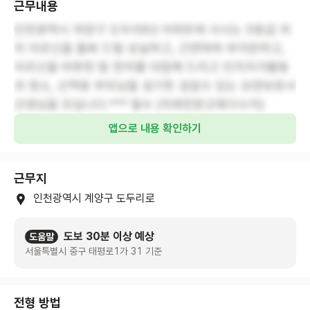
근무내용
인천광역시 계양구 도두리62 아파트에 사시는 5등급 여
자 어르신을 돌봐 드릴 성실하고, 근면하며 부지런하고,
어르신을 따뜻한 밥 한끼를 대접해 드리고 인지자극활동
과 청소, 산책등 부모님을 섬기듯 섬길수 있는 요양보호사
선생님을 모십니다.*** 필수 (치매전문교육이수자)
앱으로 내용 확인하기
근무지
인천광역시 계양구 도두리로
도보 30분 이상 예상
도움말
서울특별시 중구 태평로1가 31 기준
전형 방법