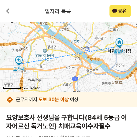
일자리 목록
공유
4km
4km
4km
4km
4km
4km
4km
4km
근무지까지
도보 30분 이상
예상
요양보호사 선생님을 구합니다(84세 5등급 여
자어르신 독거노인) 치매교육이수자필수