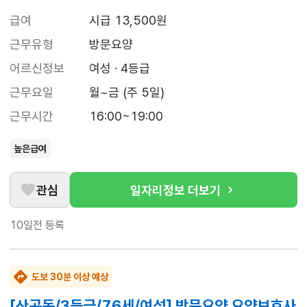
급여
시급 13,500원
근무유형
방문요양
어르신정보
여성 · 4등급
근무요일
월~금 (주 5일)
근무시간
16:00~19:00
높은급여
관심
일자리정보 더보기
10일전
등록
도보 30분 이상 예상
[산곡동/3등급/76세/여성] 방문요양 요양보호사