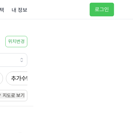
로그인
택
내 정보
위치변경
추가수당
방문요양
입주요양
방문목욕
지도로 보기