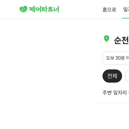
일
홈으로
순천
도보 30분 
전체
주변 일자리