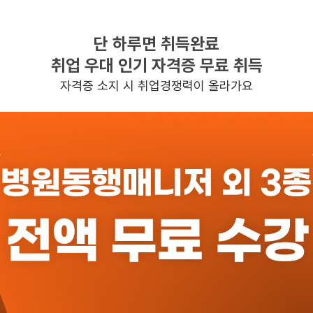
단 하루면 취득완료
찾으시는 조건의 일자리가 없습니다
취업 우대 인기 자격증 무료 취득
더욱더 노력하는 케어파트너가 되겠습니다.
자격증 소지 시 취업경쟁력이 올라가요
반경 3KM 이내의 일자리 확인하기