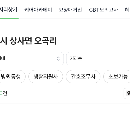
자리찾기
케어아카데미
요양매거진
CBT모의고사
혜
시 상사면 오곡리
이내
거리순
병원동행
생활지원사
간호조무사
초보가능
0
건