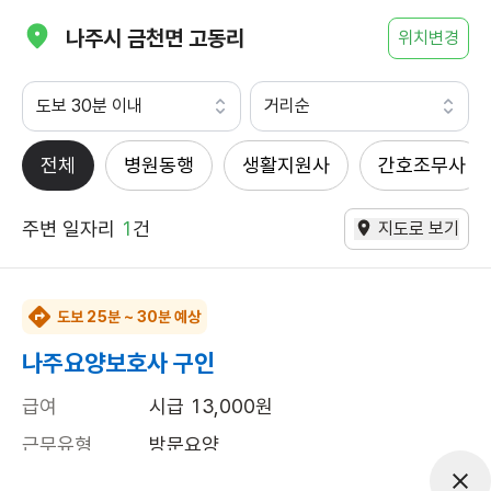
나주시 금천면 고동리
위치변경
도보 30분 이내
거리순
전체
병원동행
생활지원사
간호조무사
주변 일자리
1
건
지도로 보기
도보 25분 ~ 30분 예상
나주요양보호사 구인
급여
시급 13,000원
근무유형
방문요양
근무요일
주5일근무