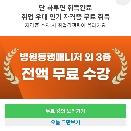
단 하루면 취득완료
근무시간
평일 : (근무시간) (정오) 12시 00분 ~ 
취업 우대 인기 자격증 무료 취득
(오후) 3시 30분, 주 5일 근무
자격증 소지 시 취업경쟁력이 올라가요
관심
일자리정보 더보기
5일전
등록
반경 3KM 이내의 일자리 확인하기
무료 강의 보러가기
오늘 그만보기
홈
일자리찾기
아카데미
혜택
내 정보