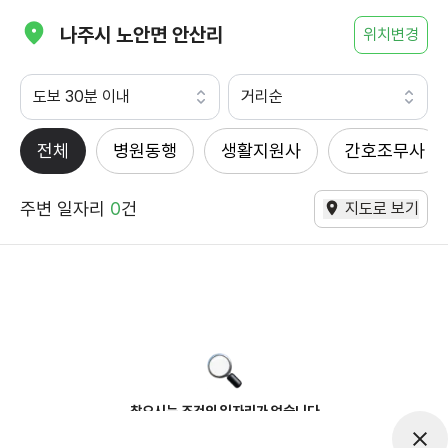
나주시 노안면 안산리
위치변경
도보 30분 이내
거리순
전체
병원동행
생활지원사
간호조무사
주변 일자리
0
건
지도로 보기
찾으시는 조건의 일자리가 없습니다
더욱더 노력하는 케어파트너가 되겠습니다.