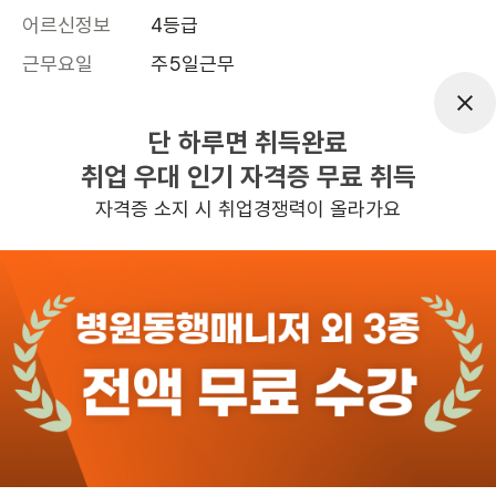
어르신정보
4등급
근무요일
주5일근무
근무시간
평일 : (근무시간) (오전) 9시 00분 ~ (오
후) 2시 00분, 주 5일 근무
단 하루면 취득완료
취업 우대 인기 자격증 무료 취득
높은급여
자격증 소지 시 취업경쟁력이 올라가요
관심
일자리정보 더보기
1시간전
등록
반경 3KM 이내의 일자리 확인하기