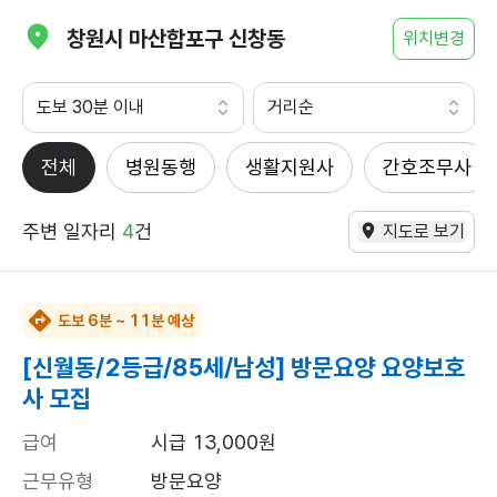
창원시 마산합포구 신창동
위치변경
도보 30분 이내
거리순
전체
병원동행
생활지원사
간호조무사
주변 일자리
4
건
지도로 보기
도보 6분 ~ 11분 예상
[신월동/2등급/85세/남성] 방문요양 요양보호
사 모집
급여
시급 13,000원
근무유형
방문요양