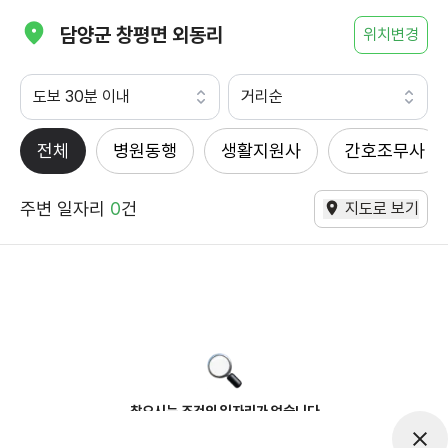
담양군 창평면 외동리
위치변경
도보 30분 이내
거리순
전체
병원동행
생활지원사
간호조무사
주변 일자리
0
건
지도로 보기
찾으시는 조건의 일자리가 없습니다
더욱더 노력하는 케어파트너가 되겠습니다.