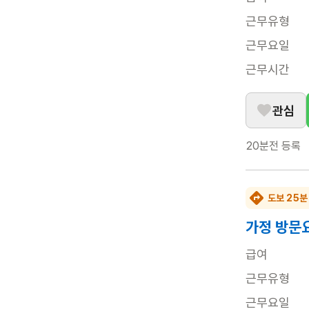
근무유형
근무요일
근무시간
관심
20분전
등록
도보 25분
가정 방문
급여
근무유형
근무요일