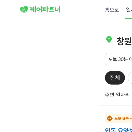
일
홈으로
창원
도보 30분 
전체
주변 일자리
도보 6분 
외동 요양