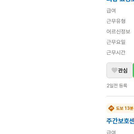
급여
근무유형
어르신정보
근무요일
근무시간
관심
2일전
등록
도보 13분
주간보호센
급여