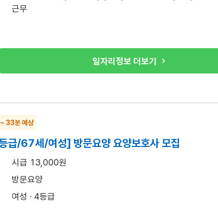
근무
일자리정보 더보기
 ~ 33분 예상
4등급/67세/여성] 방문요양 요양보호사 모집
시급 13,000원
방문요양
여성 · 4등급
월~토 (주 6일)