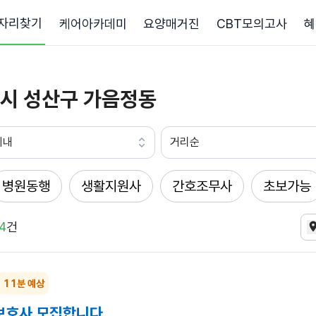
자리찾기
케어아카데미
요양매거진
CBT모의고사
혜
시 성산구 가음정동
이내
거리순
병원동행
생활지원사
간호조무사
초보가능
4
건
~ 11분 예상
보호사 모집합니다.