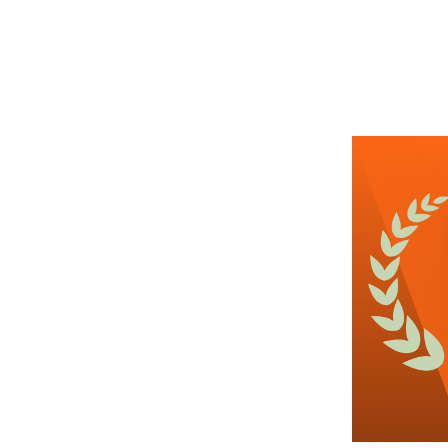
근무시간
높은급여
관심
9일전
등록