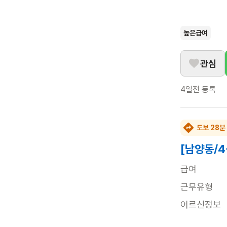
높은급여
관심
4일전
등록
도보 28분
[남양동/
급여
근무유형
어르신정보
근무요일