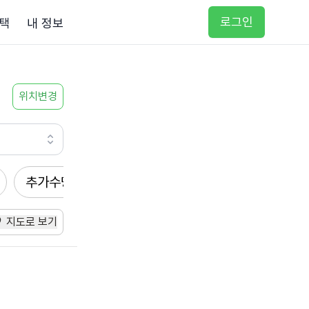
로그인
택
내 정보
위치변경
추가수당
방문요양
입주요양
방문목욕
지도로 보기