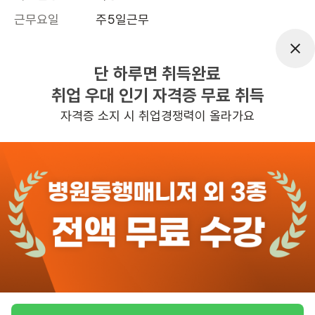
근무요일
주5일근무
근무시간
평일 : 4시간30분(주5일, 월 2회 일요일 
근무) 오전근무 08:00~11:00 /  오후근
단 하루면 취득완료
무 16:30~18:00 (협의가능), 주 5일 근
취업 우대 인기 자격증 무료 취득
무
자격증 소지 시 취업경쟁력이 올라가요
관심
일자리정보 더보기
4일전
등록
반경 3KM 이내의 일자리 확인하기