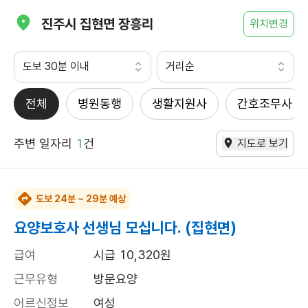
진주시 집현면 장흥리
위치변경
도보 30분 이내
거리순
전체
병원동행
생활지원사
간호조무사
주변 일자리
1
건
지도로 보기
도보 24분 ~ 29분 예상
요양보호사 선생님 모십니다. (집현면)
급여
시급 10,320원
근무유형
방문요양
어르신정보
여성