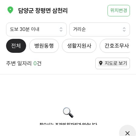
담양군 창평면 삼천리
위치변경
도보 30분 이내
거리순
전체
병원동행
생활지원사
간호조무사
주변 일자리
0
건
지도로 보기
찾으시는 조건의 일자리가 없습니다
더욱더 노력하는 케어파트너가 되겠습니다.