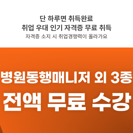
단 하루면 취득완료
찾으시는 조건의 일자리가 없습니다
취업 우대 인기 자격증 무료 취득
더욱더 노력하는 케어파트너가 되겠습니다.
자격증 소지 시 취업경쟁력이 올라가요
반경 3KM 이내의 일자리 확인하기