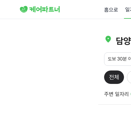
일
홈으로
담양
도보 30분 
전체
주변 일자리