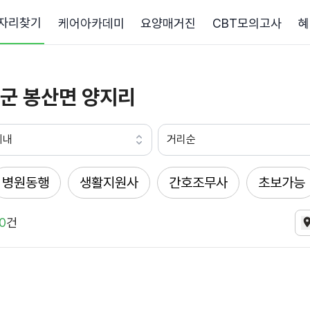
자리찾기
케어아카데미
요양매거진
CBT모의고사
혜
군 봉산면 양지리
이내
거리순
병원동행
생활지원사
간호조무사
초보가능
0
건