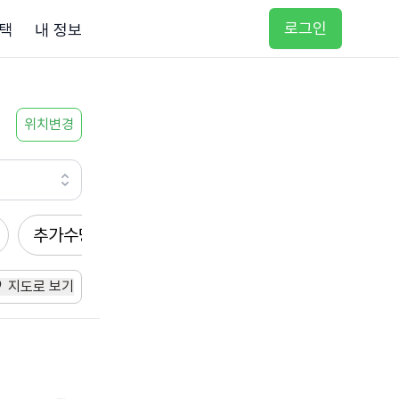
로그인
택
내 정보
위치변경
추가수당
방문요양
입주요양
방문목욕
지도로 보기