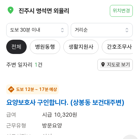
진주시 명석면 외율리
위치변경
도보 30분 이내
거리순
전체
병원동행
생활지원사
간호조무사
주변 일자리
1
건
지도로 보기
도보 12분 ~ 17분 예상
요양보호사 구인합니다. (상봉동 보건대주변)
급여
시급 10,320원
근무유형
방문요양
어르신정보
여성