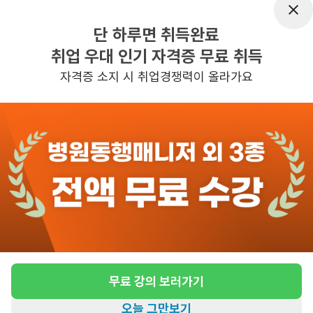
근무요일
주5일근무
단 하루면 취득완료
근무시간
평일 : (근무시간) (오전) 8시 30분 ~ (오
취업 우대 인기 자격증 무료 취득
전) 11시 30분, 주 5일 근무
자격증 소지 시 취업경쟁력이 올라가요
관심
일자리정보 더보기
6일전
등록
반경 3KM 이내의 일자리 확인하기
무료 강의 보러가기
오늘 그만보기