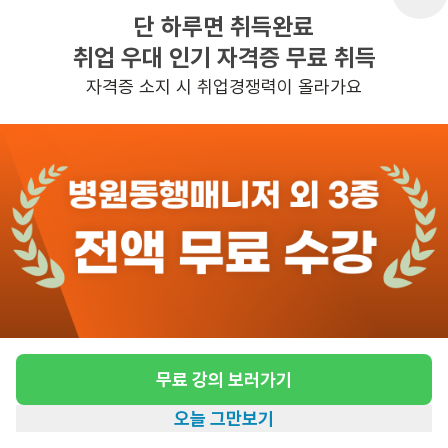
근무요일
주5일근무
단 하루면 취득완료
취업 우대 인기 자격증 무료 취득
근무시간
07:00~16:00
자격증 소지 시 취업경쟁력이 올라가요
관심
일자리정보 더보기
6일전
등록
반경 3KM 이내의 일자리 확인하기
무료 강의 보러가기
오늘 그만보기
홈
일자리찾기
아카데미
혜택
내 정보