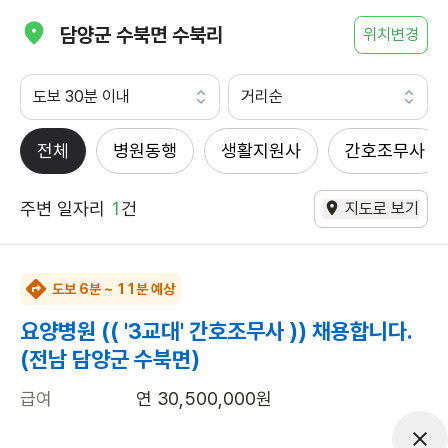
담양군 수북면 수북리
위치변경
도보 30분 이내
거리순
전체
병원동행
생활지원사
간호조무사
주변 일자리
1
건
지도로 보기
도보 6분 ~ 11분 예상
요양병원 (( '3교대' 간호조무사 )) 채용합니다.
(전남 담양군 수북면)
급여
연 30,500,000원
근무유형
간호조무사