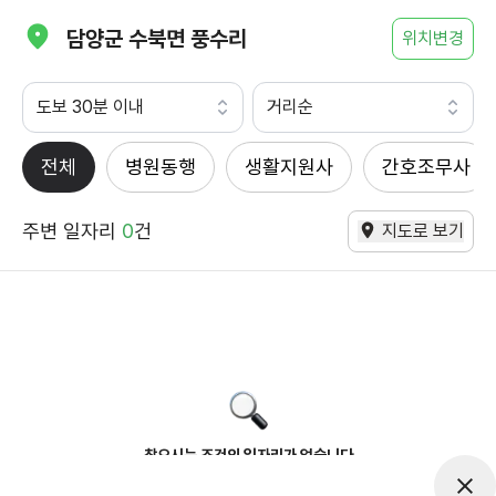
담양군 수북면 풍수리
위치변경
도보 30분 이내
거리순
전체
병원동행
생활지원사
간호조무사
주변 일자리
0
건
지도로 보기
찾으시는 조건의 일자리가 없습니다
더욱더 노력하는 케어파트너가 되겠습니다.